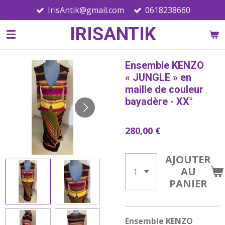
IrisAntik@gmail.com
0618238660
Passer
au
IRISANTIK
contenu
principal
Ensemble KENZO
« JUNGLE » en
maille de couleur
bayadère - XX°
280,00 €
AJOUTER
AU
PANIER
Ensemble KENZO