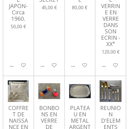
JAPON-
VERRIN
45,00 €
80,00 €
Circa
E EN
1960.
VERRE
DANS
50,00 €
SON
ECRIN -
XX°
120,00 €
AJOUTER AU PANIER
AJOUTER AU PANIER
AJOUTER AU PANIER
AJOUTER AU
COFFRE
BONBO
PLATEA
REUNIO
T DE
NS EN
U EN
N
NAISSA
VERRE
METAL
D'ELEM
NCE EN
DE
ARGENT
ENTS