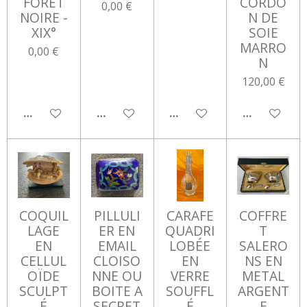
FORET
CORDO
0,00 €
NOIRE -
N DE
XIX°
SOIE
MARRO
0,00 €
N
120,00 €
AJOUTER AU PANIER
AJOUTER AU PANIER
AJOUTER AU PANIER
AJOUTER AU
COQUIL
PILLULI
CARAFE
COFFRE
LAGE
ER EN
QUADRI
T
EN
EMAIL
LOBÉE
SALERO
CELLUL
CLOISO
EN
NS EN
OÏDE
NNE OU
VERRE
METAL
SCULPT
BOITE A
SOUFFL
ARGENT
É
SECRET
É
E