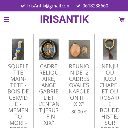
IrisAntik@gmail.com
0618238660
Passer
au
IRISANTIK
contenu
principal
SQUELE
CADRE
REUNIO
NENJU
TTE
RELIQU
N DE 2
OU
MAIN-
AIRE,
CADRES
JUZU
TETE -
ANGE
OVALES
CHAPEL
BOIS DE
GABRIE
NAPOLE
ET OU
CERVID
L ET
ON III -
ROSAIR
E -
L’ENFAN
XIX°
E
MEMEN
T JESUS
BOUDD
80,00 €
TO
- FIN
HISTE,
MORI -
XIX°
SUR