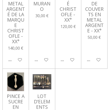
METAL
MURAN
É
DE
ARGENT
O
CHRIST
COUVER
É DE LA
OFLE -
TS EN
30,00 €
MARQU
XX°
METAL
E
ARGENT
120,00 €
CHRIST
E - XX°
OFLE -
50,00 €
XX°
140,00 €
AJOUTER AU PANIER
AJOUTER AU PANIER
AJOUTER AU PANIER
AJOUTER AU
PINCE A
LOT
SUCRE
D’ELEM
EN
ENTS