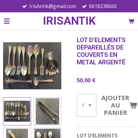
IrisAntik@gmail.com
0618238660
Passer
au
IRISANTIK
contenu
principal
LOT D’ELEMENTS
DEPAREILLÉS DE
COUVERTS EN
METAL ARGENTÉ
50,00 €
AJOUTER
AU
PANIER
LOT D’ELEMENTS