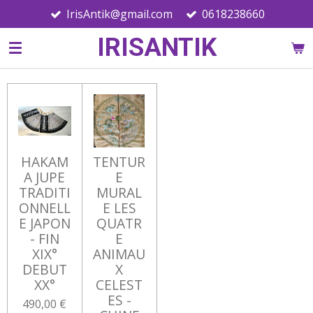
IrisAntik@gmail.com
0618238660
Passer
au
IRISANTIK
contenu
principal
HAKAM
TENTUR
A JUPE
E
TRADITI
MURAL
ONNELL
E LES
E JAPON
QUATR
- FIN
E
XIX°
ANIMAU
DEBUT
X
XX°
CELEST
ES -
490,00 €