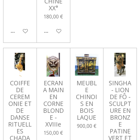
CHINE
XX°
180,00 €
AJOUTER AU PANIER
AJOUTER AU PANIER
COIFFE
ECRAN
MEUBL
SINGHA
DE
A MAIN
E
- LION
CEREM
EN
CHINOI
DE FÔ -
ONIE ET
CORNE
S EN
SCULPT
DE
BLOND
BOIS
URE EN
DANSE
E -
LAQUE
BRONZ
RITUELL
XVIIIe
E
900,00 €
ES
PATINE
150,00 €
CHADA
VERT ET