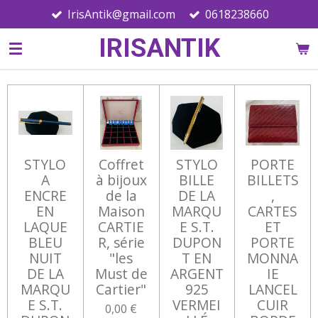
IrisAntik@gmail.com
0618238660
Passer
au
IRISANTIK
contenu
principal
STYLO
Coffret
STYLO
PORTE
A
à bijoux
BILLE
BILLETS
ENCRE
de la
DE LA
,
EN
Maison
MARQU
CARTES
LAQUE
CARTIE
E S.T.
ET
BLEU
R, série
DUPON
PORTE
NUIT
"les
T EN
MONNA
DE LA
Must de
ARGENT
IE
MARQU
Cartier"
925
LANCEL
E S.T.
VERMEI
CUIR
0,00 €