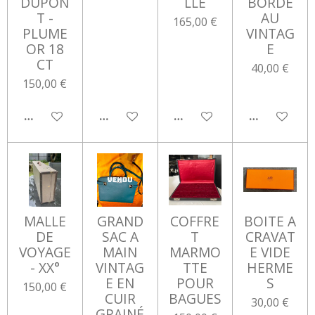
DUPON
LLÉ
BORDE
T -
AU
165,00 €
PLUME
VINTAG
OR 18
E
CT
40,00 €
150,00 €
AJOUTER AU PANIER
AJOUTER AU PANIER
AJOUTER AU PANIER
AJOUTER AU
MALLE
GRAND
COFFRE
BOITE A
DE
SAC A
T
CRAVAT
VOYAGE
MAIN
MARMO
E VIDE
- XX°
VINTAG
TTE
HERME
E EN
POUR
S
150,00 €
CUIR
BAGUES
30,00 €
GRAINÉ