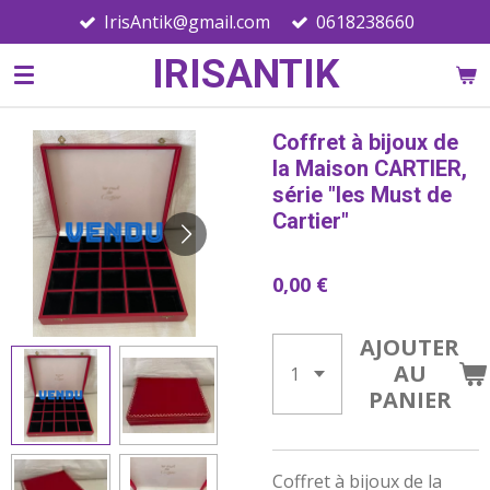
IrisAntik@gmail.com
0618238660
Passer
au
IRISANTIK
contenu
principal
Coffret à bijoux de
la Maison CARTIER,
série "les Must de
Cartier"
0,00 €
AJOUTER
AU
PANIER
Coffret à bijoux de la