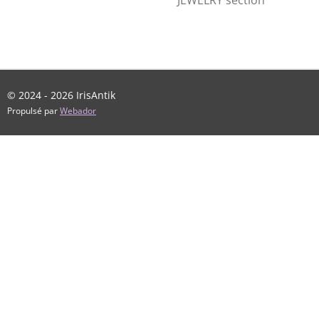
JEWELRY section
© 2024 - 2026 IrisAntik
Propulsé par
Webador