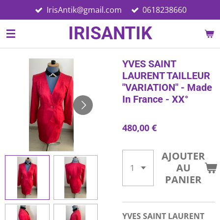
IrisAntik@gmail.com
0618238660
Passer
au
IRISANTIK
contenu
principal
YVES SAINT
LAURENT TAILLEUR
"VARIATION" - Made
In France - XX°
480,00 €
AJOUTER
AU
PANIER
YVES SAINT LAURENT