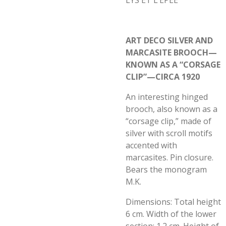
LYS ET L’EPEE
ART DECO SILVER AND
MARCASITE BROOCH—
KNOWN AS A “CORSAGE
CLIP”—CIRCA 1920
An interesting hinged
brooch, also known as a
“corsage clip,” made of
silver with scroll motifs
accented with
marcasites. Pin closure.
Bears the monogram
M.K.
Dimensions: Total height
6 cm. Width of the lower