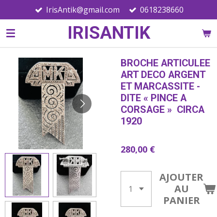
IrisAntik@gmail.com
0618238660
Passer
au
IRISANTIK
contenu
principal
BROCHE ARTICULEE
ART DECO ARGENT
ET MARCASSITE -
DITE « PINCE A
CORSAGE » CIRCA
1920
280,00 €
AJOUTER
AU
PANIER