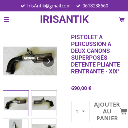
IrisAntik@gmail.com
0618238660
Passer
au
IRISANTIK
contenu
principal
PISTOLET A
PERCUSSION A
DEUX CANONS
SUPERPOSÉS
DETENTE PLIANTE
RENTRANTE - XIX°
690,00 €
AJOUTER
AU
PANIER