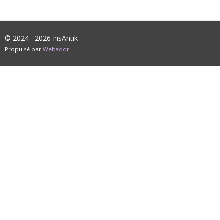
© 2024 - 2026 IrisAntik
Propulsé par
Webador