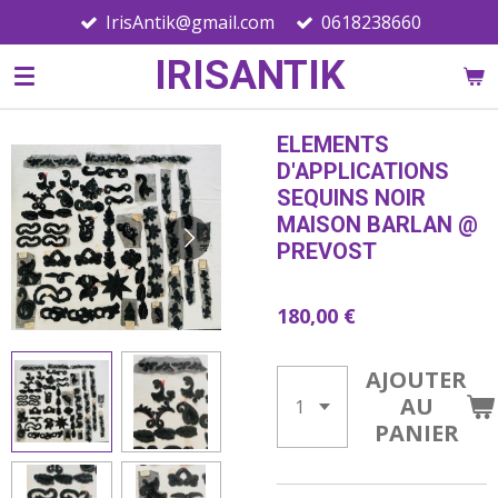
IrisAntik@gmail.com
0618238660
Passer
au
IRISANTIK
contenu
principal
ELEMENTS
D'APPLICATIONS
SEQUINS NOIR
MAISON BARLAN @
PREVOST
180,00 €
AJOUTER
AU
PANIER