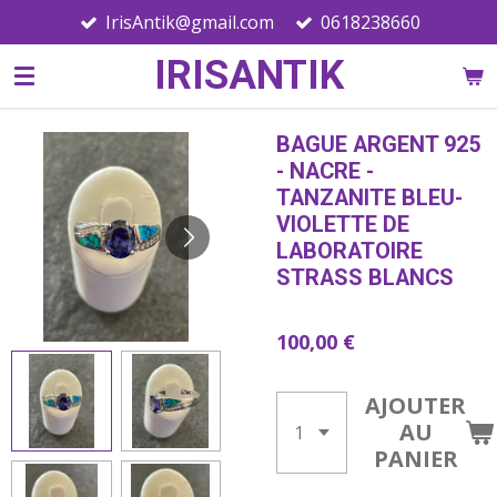
IrisAntik@gmail.com
0618238660
Passer
au
IRISANTIK
contenu
principal
BAGUE ARGENT 925
- NACRE -
TANZANITE BLEU-
VIOLETTE DE
LABORATOIRE
STRASS BLANCS
100,00 €
AJOUTER
AU
PANIER