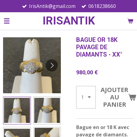
IrisAntik@gmail.com
0618238660
Passer
au
IRISANTIK
contenu
principal
BAGUE OR 18K
PAVAGE DE
DIAMANTS - XX°
980,00 €
AJOUTER
AU
PANIER
Bague en or 18 K avec
pavage de diamants.