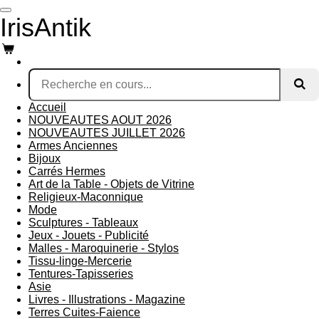
Passer
IrisAntik
au
contenu
principal
Accueil
NOUVEAUTES AOUT 2026
NOUVEAUTES JUILLET 2026
Armes Anciennes
Bijoux
Carrés Hermes
Art de la Table - Objets de Vitrine
Religieux-Maconnique
Mode
Sculptures - Tableaux
Jeux - Jouets - Publicité
Malles - Maroquinerie - Stylos
Tissu-linge-Mercerie
Tentures-Tapisseries
Asie
Livres - Illustrations - Magazine
Terres Cuites-Faience