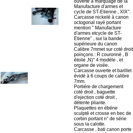
ouverte à marquage de la
Manufacture d'armes et
cycle de ST-Etienne , XIX°.
Carcasse nickelé à canon
octogonal rayé portant
mention " Manufacture
d'armes etcycle de ST-
Etienne" , sur la bande
supérieure du canon
Calibre 7mmet sur coté droit
poinçons : R couronné , B
étoile ,N)° 4 modéle , et
organe de visée.
Carcasse ouverte et barillet
évidé à 6 coups de calibre
7mm.
Portiére de chargement
coté droit , baguette
d'ejection coté droit ,
détente pliante.
Plaquettes en ébéne
sculpté et crosse en bec de
corbin portant n° de série
sous la calotte.
Carcasse , bati canon porte