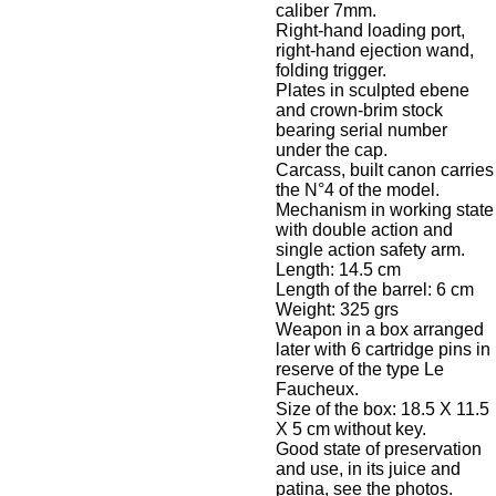
caliber 7mm.
Right-hand loading port,
right-hand ejection wand,
folding trigger.
Plates in sculpted ebene
and crown-brim stock
bearing serial number
under the cap.
Carcass, built canon carries
the N°4 of the model.
Mechanism in working state
with double action and
single action safety arm.
Length: 14.5 cm
Length of the barrel: 6 cm
Weight: 325 grs
Weapon in a box arranged
later with 6 cartridge pins in
reserve of the type Le
Faucheux.
Size of the box: 18.5 X 11.5
X 5 cm without key.
Good state of preservation
and use, in its juice and
patina, see the photos.