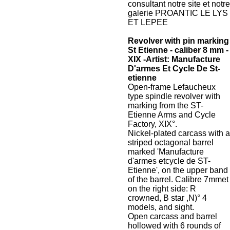
consultant notre site et notre
galerie PROANTIC LE LYS
ET LEPEE
Revolver with pin marking
St Etienne - caliber 8 mm -
XIX -
Artist: Manufacture
D'armes Et Cycle De St-
etienne
Open-frame Lefaucheux
type spindle revolver with
marking from the ST-
Etienne Arms and Cycle
Factory, XIX°.
Nickel-plated carcass with a
striped octagonal barrel
marked 'Manufacture
d'armes etcycle de ST-
Etienne', on the upper band
of the barrel. Calibre 7mmet
on the right side: R
crowned, B star ,N)° 4
models, and sight.
Open carcass and barrel
hollowed with 6 rounds of