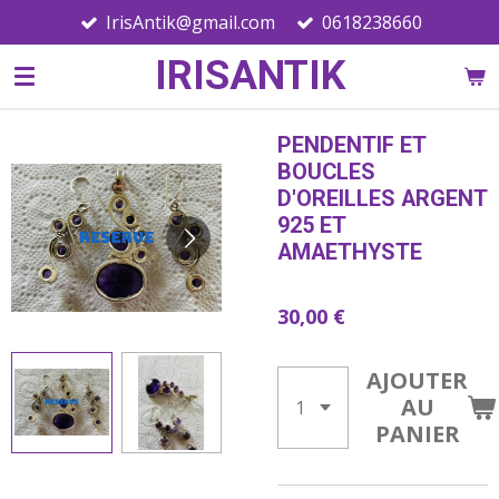
IrisAntik@gmail.com
0618238660
Passer
au
IRISANTIK
contenu
principal
PENDENTIF ET
BOUCLES
D'OREILLES ARGENT
925 ET
AMAETHYSTE
30,00 €
AJOUTER
AU
PANIER