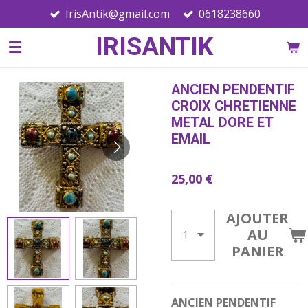
IrisAntik@gmail.com
0618238660
Passer
au
IRISANTIK
contenu
principal
ANCIEN PENDENTIF
CROIX CHRETIENNE
METAL DORE ET
EMAIL
25,00 €
AJOUTER
AU
PANIER
ANCIEN PENDENTIF