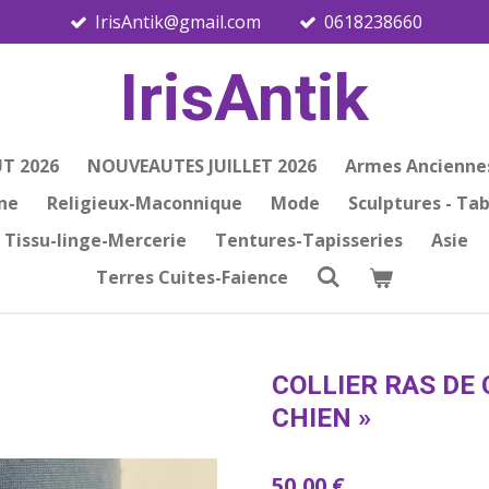
IrisAntik@gmail.com
0618238660
IrisAntik
T 2026
NOUVEAUTES JUILLET 2026
Armes Ancienne
ine
Religieux-Maconnique
Mode
Sculptures - Ta
Tissu-linge-Mercerie
Tentures-Tapisseries
Asie
Terres Cuites-Faience
COLLIER RAS DE 
CHIEN »
50,00 €