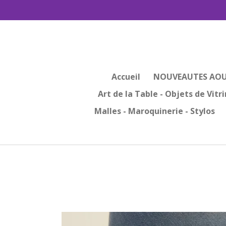
Passer
au
contenu
principal
Accueil
NOUVEAUTES AOU
Art de la Table - Objets de Vitr
Malles - Maroquinerie - Stylos