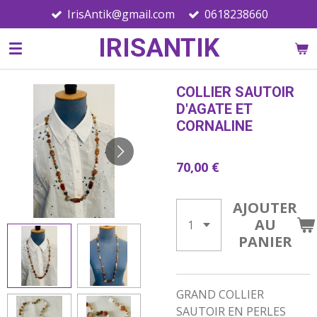
IrisAntik@gmail.com
0618238660
Passer
au
IRISANTIK
contenu
principal
COLLIER SAUTOIR
D'AGATE ET
CORNALINE
70,00 €
AJOUTER
AU
PANIER
GRAND COLLIER
SAUTOIR EN PERLES