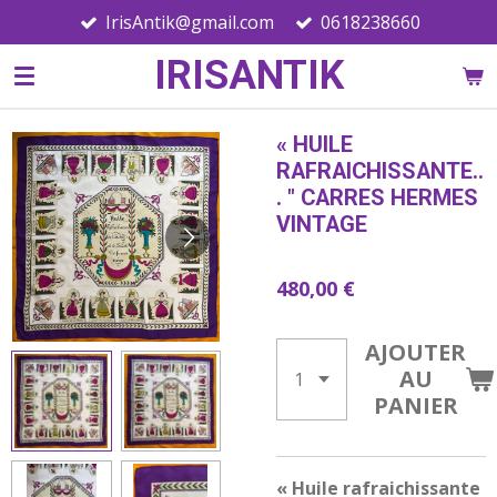
IrisAntik@gmail.com
0618238660
Passer
au
IRISANTIK
contenu
principal
« HUILE
RAFRAICHISSANTE..
. " CARRES HERMES
VINTAGE
480,00 €
AJOUTER
AU
PANIER
« Huile rafraichissante