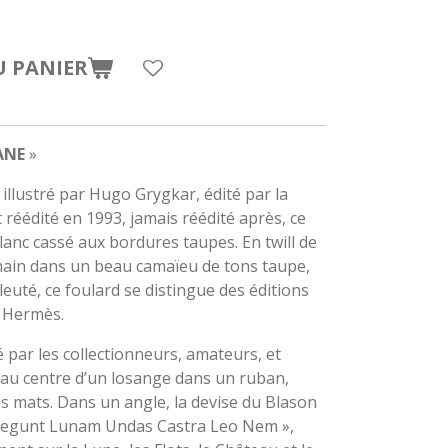
U PANIER
ANE
»
illustré par Hugo Grygkar, édité par la
éédité en 1993, jamais réédité après, ce
blanc cassé aux bordures taupes. En twill de
main dans un beau camaïeu de tons taupe,
bleuté, ce foulard se distingue des éditions
n Hermès.
é par les collectionneurs, amateurs, et
 au centre d’un losange dans un ruban,
s mats. Dans un angle, la devise du Blason
o Regunt Lunam Undas Castra Leo Nem »,