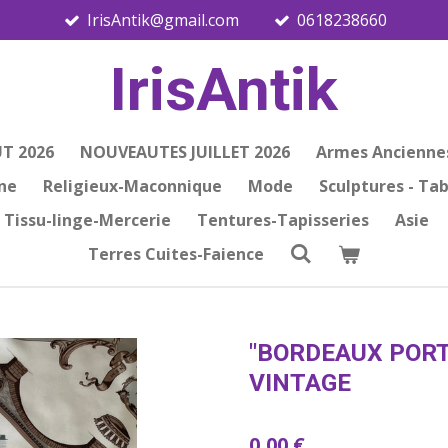
IrisAntik@gmail.com
0618238660
IrisAntik
T 2026
NOUVEAUTES JUILLET 2026
Armes Ancienne
ine
Religieux-Maconnique
Mode
Sculptures - Ta
Tissu-linge-Mercerie
Tentures-Tapisseries
Asie
Terres Cuites-Faience
"BORDEAUX POR
VINTAGE
0,00 €