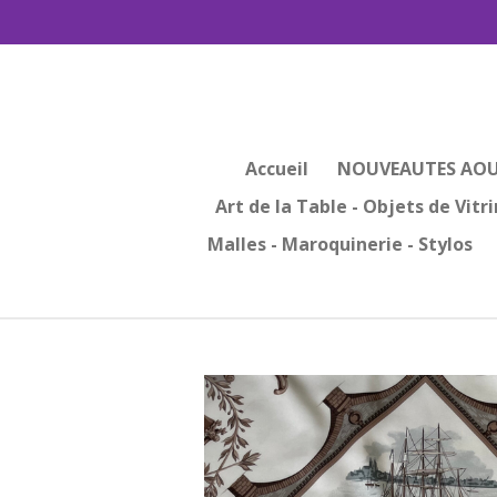
Passer
au
contenu
principal
Accueil
NOUVEAUTES AOU
Art de la Table - Objets de Vitr
Malles - Maroquinerie - Stylos