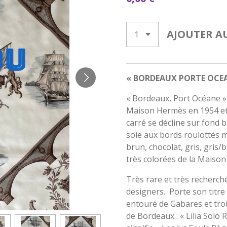
AJOUTER A
« BORDEAUX PORTE OCE
« Bordeaux, Port Océane » 
Maison Hermès en 1954 et r
carré se décline sur fond 
soie aux bords roulottés 
brun, chocolat, gris, gris/
très colorées de la Maiso
Très rare et très recherch
designers. Porte son titre
entouré de Gabares et troi
de Bordeaux : « Lilia Sol