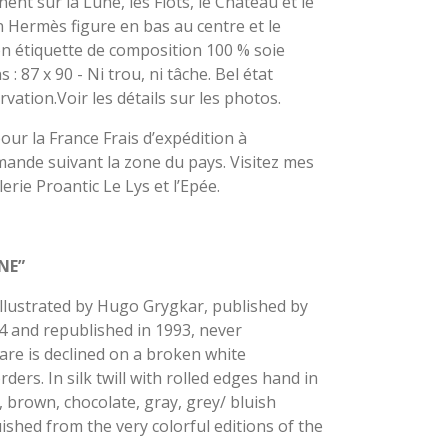
nent sur la Lune, les Flots, le Château et le
 Hermès figure en bas au centre et le
on étiquette de composition 100 % soie
: 87 x 90 - Ni trou, ni tâche. Bel état
rvation.Voir les détails sur les photos.
pour la France Frais d’expédition à
emande suivant la zone du pays. Visitez mes
erie Proantic Le Lys et l’Epée.
NE”
llustrated by Hugo Grygkar, published by
 and republished in 1993, never
uare is declined on a broken white
ers. In silk twill with rolled edges hand in
, brown, chocolate, gray, grey/ bluish
guished from the very colorful editions of the