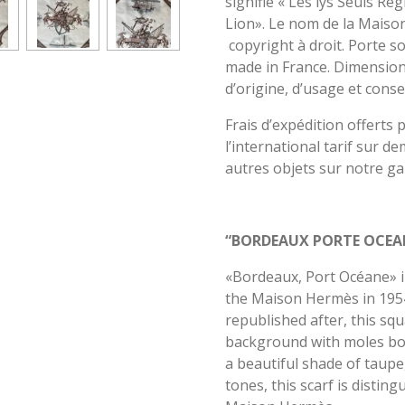
signifie « Les lys Seuls Règ
Lion». Le nom de la Maison
copyright à droit. Porte s
made in France. Dimensions 
d’origine, d’usage et conse
Frais d’expédition offerts 
l’international tarif sur d
autres objets sur notre gal
“BORDEAUX PORTE OCEA
«Bordeaux, Port Océane» i
the Maison Hermès in 1954
republished after, this sq
background with moles bord
a beautiful shade of taupe
tones, this scarf is distin