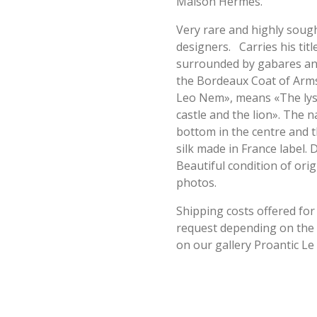
Maison Hermès.
Very rare and highly sough
designers. Carries his titl
surrounded by gabares and
the Bordeaux Coat of Arms
Leo Nem», means «The lys 
castle and the lion». The
bottom in the centre and th
silk made in France label. 
Beautiful condition of ori
photos.
Shipping costs offered for
request depending on the a
on our gallery Proantic Le 