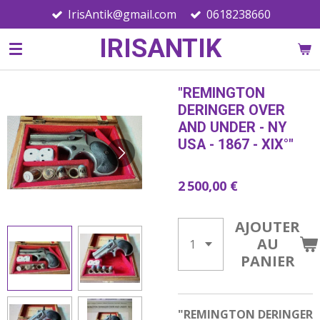
IrisAntik@gmail.com
0618238660
Passer
au
IRISANTIK
contenu
principal
"REMINGTON
DERINGER OVER
AND UNDER - NY
USA - 1867 - XIX°"
2 500,00 €
AJOUTER
AU
PANIER
"REMINGTON DERINGER