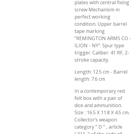
plates with central fixing
screw Mechanism in
perfect working
condition. Upper barrel
tape marking
"REMINGTON ARMS CO -
ILION - NY". Spur type
trigger. Caliber: 41 RF, 2-
stroke capacity.
Length: 12.5 cm - Barrel
length: 7.6 cm
In a contemporary red
felt box with a pair of
dice and ammunition.
Size : 16.5 X 11.8 X 4.5 cm.
Collector’s weapon
category " D " , article