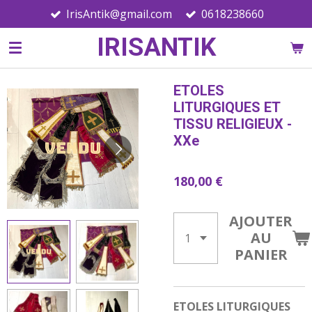
IrisAntik@gmail.com
0618238660
Passer
au
IRISANTIK
contenu
principal
ETOLES
LITURGIQUES ET
TISSU RELIGIEUX -
XXe
180,00 €
AJOUTER
AU
PANIER
ETOLES LITURGIQUES