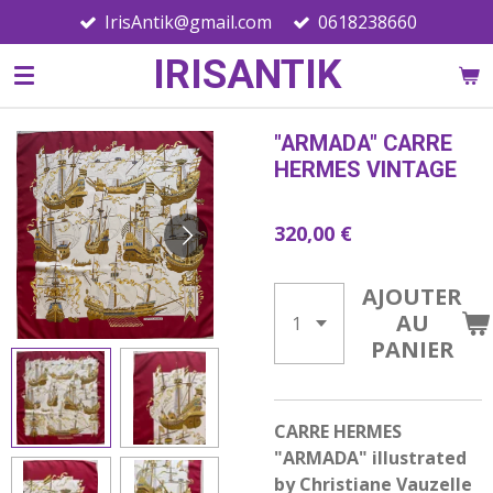
IrisAntik@gmail.com
0618238660
Passer
au
IRISANTIK
contenu
principal
"ARMADA" CARRE
HERMES VINTAGE
320,00 €
AJOUTER
AU
PANIER
CARRE HERMES
"ARMADA" illustrated
by Christiane Vauzelle