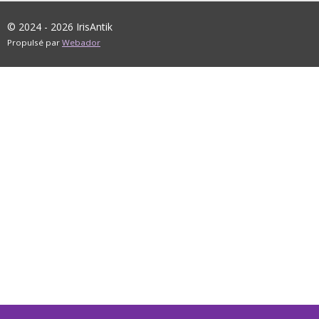
© 2024 - 2026 IrisAntik
Propulsé par
Webador