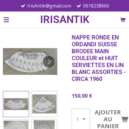
IrisAntik@gmail.com
0618238660
Passer
au
IRISANTIK
contenu
principal
NAPPE RONDE EN
ORDANDI SUISSE
BRODEE MAIN
COULEUR et HUIT
SERVIETTES EN LIN
BLANC ASSORTIES -
CIRCA 1960
150,00 €
AJOUTER
AU
PANIER