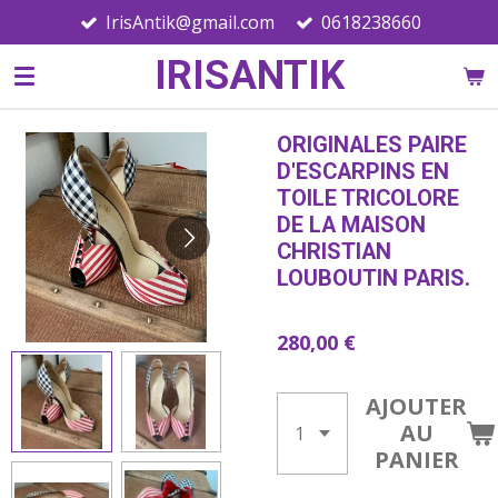
IrisAntik@gmail.com
0618238660
Passer
au
IRISANTIK
contenu
principal
ORIGINALES PAIRE
D'ESCARPINS EN
TOILE TRICOLORE
DE LA MAISON
CHRISTIAN
LOUBOUTIN PARIS.
280,00 €
AJOUTER
AU
PANIER