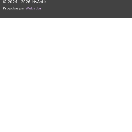
© 2024 - 2026 IrisAntik
Propulsé par
Webador