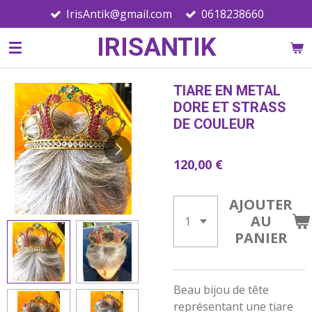
IrisAntik@gmail.com
0618238660
Passer
au
IRISANTIK
contenu
principal
TIARE EN METAL
DORE ET STRASS
DE COULEUR
120,00 €
AJOUTER
AU
PANIER
Beau bijou de tête
représentant une tiare