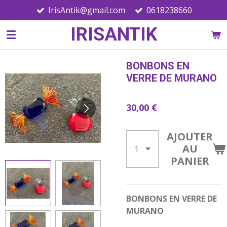
IrisAntik@gmail.com
0618238660
Passer
au
IRISANTIK
contenu
principal
BONBONS EN
VERRE DE MURANO
30,00 €
AJOUTER
AU
PANIER
BONBONS EN VERRE DE
MURANO