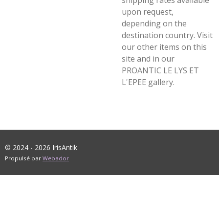
shipping rates available
upon request,
depending on the
destination country. Visit
our other items on this
site and in our
PROANTIC LE LYS ET
L'EPEE gallery.
© 2024 - 2026 IrisAntik
Propulsé par
Webador