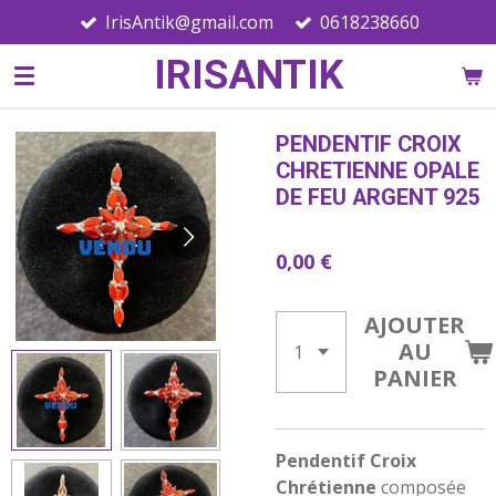
IrisAntik@gmail.com
0618238660
Passer
au
IRISANTIK
contenu
principal
PENDENTIF CROIX
CHRETIENNE OPALE
DE FEU ARGENT 925
0,00 €
AJOUTER
AU
PANIER
Pendentif Croix
Chrétienne
composée