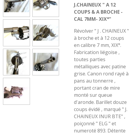
J.CHAINEUX " A 12
COUPS & A BROCHE -
CAL 7MM- XIX°"
Révolver " J . CHAINEUX "
à broche et à 12 coups
en calibre 7 mm, XIX°.
Fabrication liégoise ,
toutes parties
métalliques avec patine
grise. Canon rond rayé à
pans au tonnerre ,
portant cran de mire
monté sur queue
d'aronde. Barillet douze
coups évidé , marqué " J.
CHAINEUX INUR BTE" ,
poiçonné " ELG " et
numeroté 893. Détente