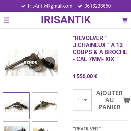
IrisAntik@gmail.com
0618238660
Passer
au
IRISANTIK
contenu
principal
"REVOLVER "
J.CHAINEUX " A 12
COUPS & A BROCHE
- CAL 7MM- XIX°"
1 550,00 €
AJOUTER
AU
PANIER
"REVOLVER "