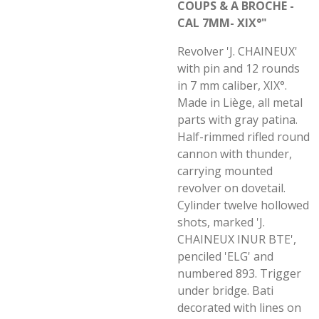
COUPS & A BROCHE -
CAL 7MM- XIX°"
Revolver 'J. CHAINEUX'
with pin and 12 rounds
in 7 mm caliber, XIX°.
Made in Liège, all metal
parts with gray patina.
Half-rimmed rifled round
cannon with thunder,
carrying mounted
revolver on dovetail.
Cylinder twelve hollowed
shots, marked 'J.
CHAINEUX INUR BTE',
penciled 'ELG' and
numbered 893. Trigger
under bridge. Bati
decorated with lines on