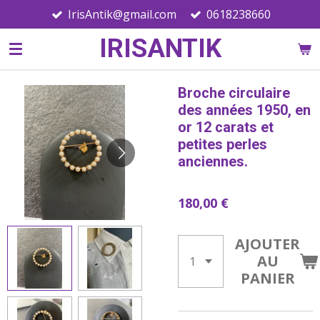
IrisAntik@gmail.com
0618238660
Passer
au
IRISANTIK
contenu
principal
Broche circulaire
des années 1950, en
or 12 carats et
petites perles
anciennes.
180,00 €
AJOUTER
AU
PANIER