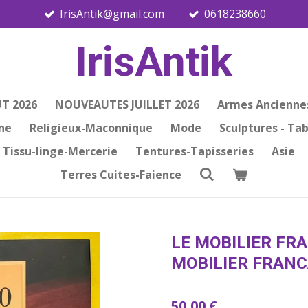
IrisAntik@gmail.com
0618238660
IrisAntik
T 2026
NOUVEAUTES JUILLET 2026
Armes Ancienne
ine
Religieux-Maconnique
Mode
Sculptures - Ta
Tissu-linge-Mercerie
Tentures-Tapisseries
Asie
Terres Cuites-Faience
LE MOBILIER FRA
MOBILIER FRANCA
50,00 €