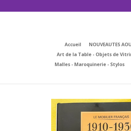
Passer
au
contenu
principal
Accueil
NOUVEAUTES AOU
Art de la Table - Objets de Vitr
Malles - Maroquinerie - Stylos