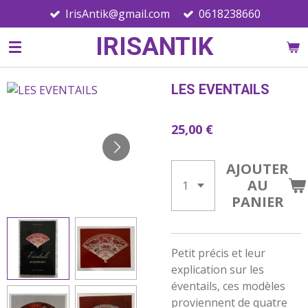
IrisAntik@gmail.com
0618238660
Passer
au
IRISANTIK
contenu
principal
LES EVENTAILS
25,00 €
AJOUTER
AU
PANIER
Petit précis et leur
explication sur les
éventails, ces modèles
proviennent de quatre