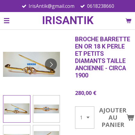
IrisAntik@gmail.com
0618238660
Passer
au
IRISANTIK
contenu
principal
BROCHE BARRETTE
EN OR 18 K PERLE
ET PETITS
DIAMANTS TAILLE
ANCIENNE - CIRCA
1900
280,00 €
AJOUTER
AU
PANIER