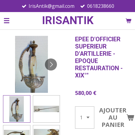
IrisAntik@gmail.com
0618238660
Passer
au
IRISANTIK
contenu
principal
EPEE D'OFFICIER
SUPERIEUR
D'ARTILLERIE -
EPOQUE
RESTAURATION -
XIX°"
580,00 €
AJOUTER
AU
PANIER