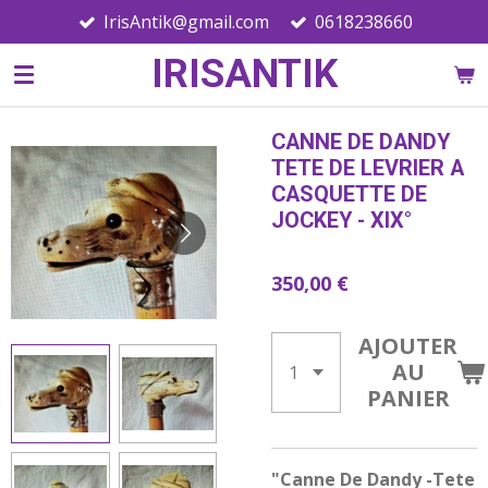
IrisAntik@gmail.com
0618238660
Passer
au
IRISANTIK
contenu
principal
CANNE DE DANDY
TETE DE LEVRIER A
CASQUETTE DE
JOCKEY - XIX°
350,00 €
AJOUTER
AU
PANIER
"Canne De Dandy -Tete