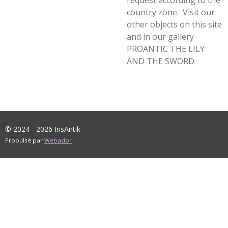
request according to the
country zone. Visit our
other objects on this site
and in our gallery
PROANTIC THE LILY
AND THE SWORD
© 2024 - 2026 IrisAntik
Propulsé par
Webador