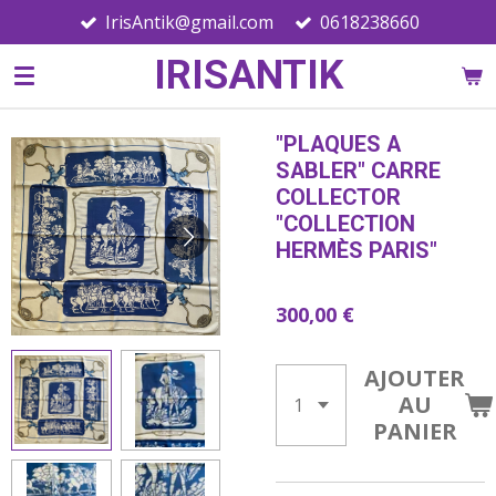
IrisAntik@gmail.com
0618238660
Passer
au
IRISANTIK
contenu
principal
"PLAQUES A
SABLER" CARRE
COLLECTOR
"COLLECTION
HERMÈS PARIS"
300,00 €
AJOUTER
AU
PANIER