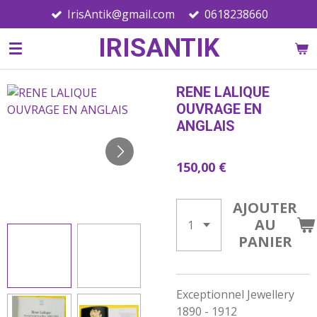
IrisAntik@gmail.com
0618238660
Passer
au
IRISANTIK
contenu
principal
RENE LALIQUE
OUVRAGE EN
ANGLAIS
150,00 €
AJOUTER
AU
PANIER
Exceptionnel Jewellery
1890 - 1912