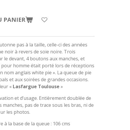
U PANIER
tonne pas à la taille, celle-ci des années
e noir à revers de soie noire. Trois
r le devant, 4 boutons aux manches, et
t pour homme était porté lors de réceptions
on nom anglais white pie ». La queue de pie
bals et aux soirées de grandes occasions.
leur «
Lasfargue Toulouse
»
rvation et d’usage. Entièrement doublée de
es manches, pas de trace sous les bras, ni de
sur les photos.
e à la base de la queue : 106 cms