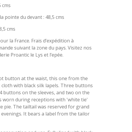
5 cms
la pointe du devant : 48,5 cms
8,5 cms
pour la France. Frais d’expédition à
emande suivant la zone du pays. Visitez nos
erie Proantic le Lys et l’epée.
t button at the waist, this one from the
cloth with black silk lapels. Three buttons
 4 buttons on the sleeves, and two on the
s worn during receptions with 'white tie'
e pie. The tailtail was reserved for grand
 evenings. It bears a label from the tailor