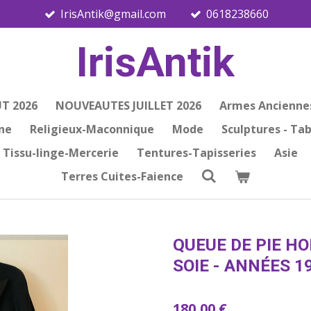
IrisAntik@gmail.com
0618238660
IrisAntik
T 2026
NOUVEAUTES JUILLET 2026
Armes Ancienne
ine
Religieux-Maconnique
Mode
Sculptures - Ta
Tissu-linge-Mercerie
Tentures-Tapisseries
Asie
Terres Cuites-Faience
QUEUE DE PIE H
SOIE - ANNÉES 1
180,00 €