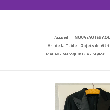
Passer
au
contenu
principal
Accueil
NOUVEAUTES AOU
Art de la Table - Objets de Vitr
Malles - Maroquinerie - Stylos