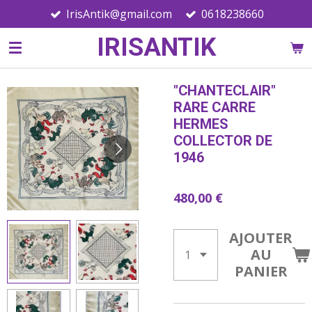
IrisAntik@gmail.com
0618238660
Passer
au
IRISANTIK
contenu
principal
"CHANTECLAIR"
RARE CARRE
HERMES
COLLECTOR DE
1946
480,00 €
AJOUTER
AU
PANIER