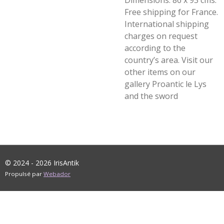
Dimensions: 86 x 93 cms.
Free shipping for France.
International shipping
charges on request
according to the
country’s area. Visit our
other items on our
gallery Proantic le Lys
and the sword
© 2024 - 2026 IrisAntik
Propulsé par
Webador