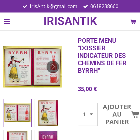
IrisAntik@gmail.com
0618238660
Passer
au
IRISANTIK
contenu
principal
PORTE MENU
"DOSSIER
INDICATEUR DES
CHEMINS DE FER
BYRRH"
35,00 €
AJOUTER
AU
PANIER