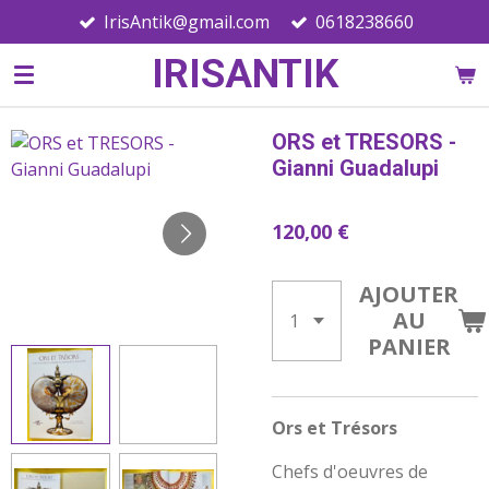
IrisAntik@gmail.com
0618238660
Passer
au
IRISANTIK
contenu
principal
ORS et TRESORS -
Gianni Guadalupi
120,00 €
AJOUTER
AU
PANIER
Ors et Trésors
Chefs d'oeuvres de