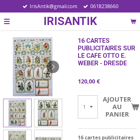
IrisAntik@gmail.com
0618238660
Passer
au
IRISANTIK
contenu
principal
16 CARTES
PUBLICITAIRES SUR
LE CAFE OTTO E.
WEBER - DRESDE
120,00 €
AJOUTER
AU
PANIER
16 cartes publicitaires