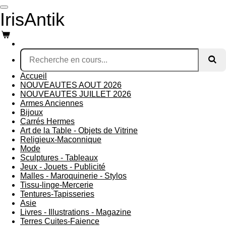
Passer
IrisAntik
au
contenu
principal
Accueil
NOUVEAUTES AOUT 2026
NOUVEAUTES JUILLET 2026
Armes Anciennes
Bijoux
Carrés Hermes
Art de la Table - Objets de Vitrine
Religieux-Maconnique
Mode
Sculptures - Tableaux
Jeux - Jouets - Publicité
Malles - Maroquinerie - Stylos
Tissu-linge-Mercerie
Tentures-Tapisseries
Asie
Livres - Illustrations - Magazine
Terres Cuites-Faience