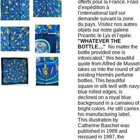
offerts pour la France. Frais
d’expédition à
l’international tarif sur
demande suivant la zone
du pays. Visitez nos autres
objets sur notre galerie
Proantic le Lys et l’epée.
"WHATEVER THE
BOTTLE...."
No matter the
bottle provided one is
intoxicated," this beautiful
quote from Alfred de Musset
takes us into the round of all
existing Hermès perfume
bottles. This beautiful
square in silk twill with navy
blue rolled edges, is
declined on a royal blue
background in a camaieu of
bright colors. He still carries
his manufacturing label.
This illustration by
Catherine Baschet was
published in 1988 and
reissued in 1997, the