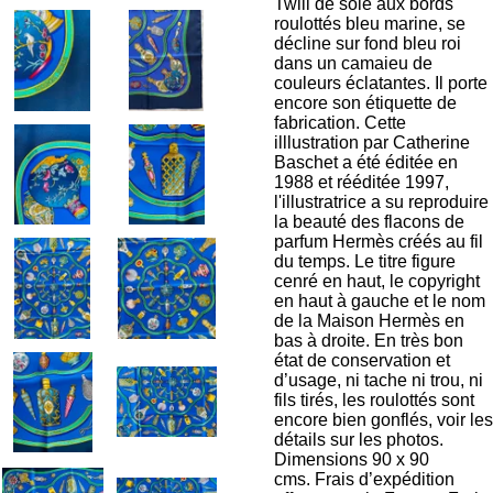
Twill de soie aux bords
roulottés bleu marine, se
décline sur fond bleu roi
dans un camaieu de
couleurs éclatantes. Il porte
encore son étiquette de
fabrication. Cette
illlustration par Catherine
Baschet a été éditée en
1988 et rééditée 1997,
l'illustratrice a su reproduire
la beauté des flacons de
parfum
Hermès créés au fil
du temps. Le titre figure
cenré en haut, le copyright
en haut à gauche et le nom
de la Maison Hermès en
bas à droite. En très bon
état de conservation et
d’usage, ni tache ni trou, ni
fils tirés, les roulottés sont
encore bien gonflés, voir les
détails sur les photos.
Dimensions 90 x 90
cms. Frais d’expédition