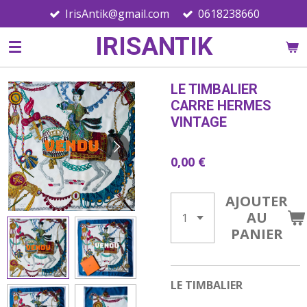
IrisAntik@gmail.com
0618238660
Passer
au
IRISANTIK
contenu
principal
LE TIMBALIER
CARRE HERMES
VINTAGE
0,00 €
AJOUTER
AU
PANIER
LE TIMBALIER