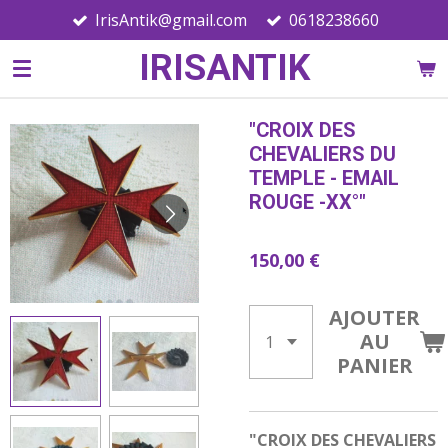
IrisAntik@gmail.com
0618238660
Passer
au
IRISANTIK
contenu
principal
"CROIX DES
CHEVALIERS DU
TEMPLE - EMAIL
ROUGE -XX°"
150,00 €
AJOUTER
AU
PANIER
"CROIX DES CHEVALIERS