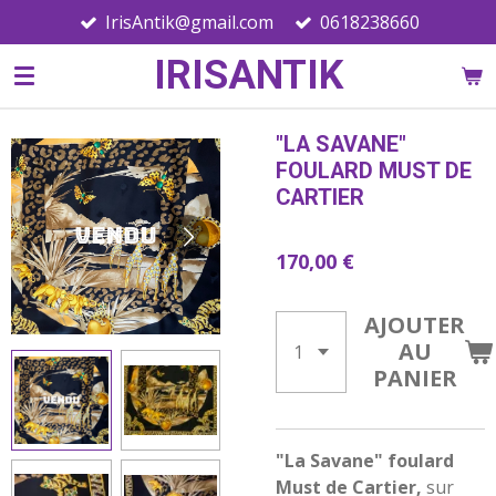
IrisAntik@gmail.com
0618238660
Passer
au
IRISANTIK
contenu
principal
"LA SAVANE"
FOULARD MUST DE
CARTIER
170,00 €
AJOUTER
AU
PANIER
"La Savane" foulard
Must de Cartier,
sur