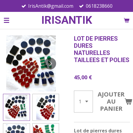
IrisAntik@gmail.com
0618238660
Passer
au
IRISANTIK
contenu
principal
LOT DE PIERRES
DURES
NATURELLES
TAILLEES ET POLIES
45,00 €
AJOUTER
AU
PANIER
Lot de pierres dures