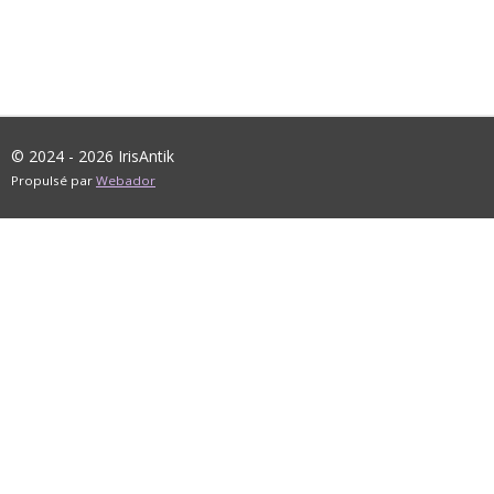
© 2024 - 2026 IrisAntik
Propulsé par
Webador