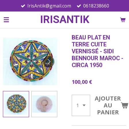
IrisAntik@gmail.com
0618238660
Passer
au
IRISANTIK
contenu
principal
BEAU PLAT EN
TERRE CUITE
VERNISSÉ - SIDI
BENNOUR MAROC -
CIRCA 1950
100,00 €
AJOUTER
AU
PANIER