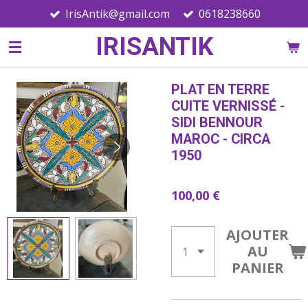
IrisAntik@gmail.com
0618238660
Passer
au
IRISANTIK
contenu
principal
PLAT EN TERRE
CUITE VERNISSÉ -
SIDI BENNOUR
MAROC - CIRCA
1950
100,00 €
AJOUTER
AU
PANIER