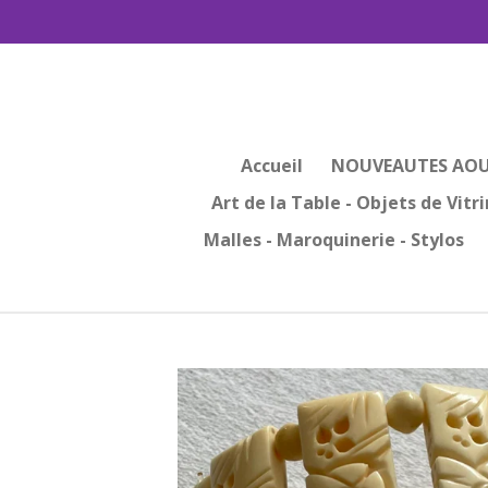
Passer
au
contenu
principal
Accueil
NOUVEAUTES AOU
Art de la Table - Objets de Vitr
Malles - Maroquinerie - Stylos