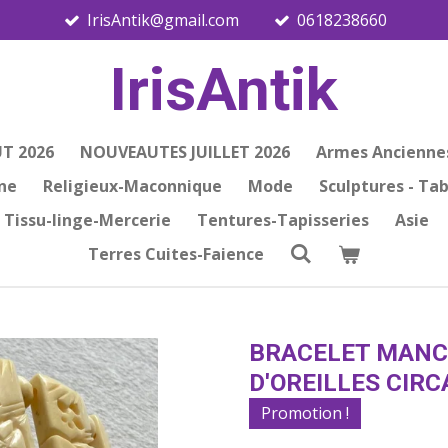
IrisAntik@gmail.com
0618238660
IrisAntik
T 2026
NOUVEAUTES JUILLET 2026
Armes Ancienne
ine
Religieux-Maconnique
Mode
Sculptures - Ta
Tissu-linge-Mercerie
Tentures-Tapisseries
Asie
Terres Cuites-Faience
BRACELET MANC
D'OREILLES CIRC
Promotion !