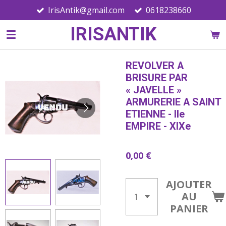
IrisAntik@gmail.com
0618238660
Passer
au
IRISANTIK
contenu
principal
REVOLVER A
BRISURE PAR
« JAVELLE »
ARMURERIE A SAINT
ETIENNE - IIe
EMPIRE - XIXe
0,00 €
AJOUTER
AU
PANIER