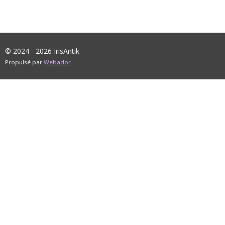
© 2024 - 2026 IrisAntik
Propulsé par
Webador